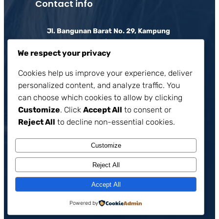
Contact info
Jl. Bangunan Barat No. 29, Kampung
Ambon, Kayu Putih, Kecamatan Pulo
Gadung, Kota Jakarta Timur, D.K.I.
We respect your privacy
Jakarta 13210, Indonesia.
Cookies help us improve your experience, deliver
Phone : (+62) 821-8486-4263
personalized content, and analyze traffic. You
can choose which cookies to allow by clicking
Email :
smk_fransiskus1@yahoo.co.id
Customize
. Click
Accept All
to consent or
Reject All
to decline non-essential cookies.
Facebook
X
Instagram
Pinterest
Follow Us On:
Customize
Reject All
Accept All
Copyright © 2026.
All rights reserved. SMK Fransiskus 1 Jakarta
Powered by