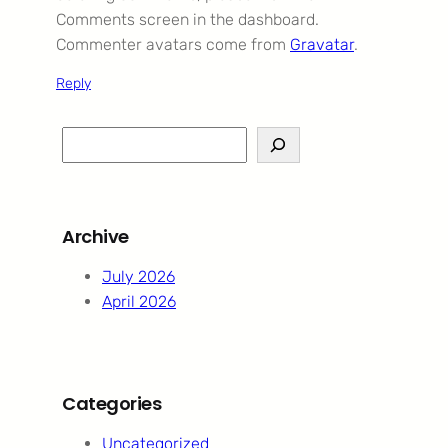
Comments screen in the dashboard.
Commenter avatars come from
Gravatar
.
Reply
S
e
a
r
Archive
c
h
July 2026
April 2026
Categories
Uncategorized